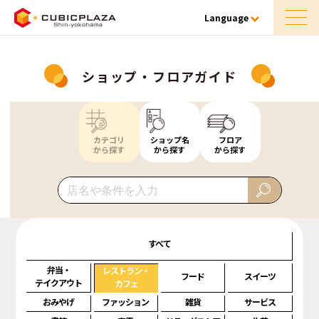
Language
ショップ・フロアガイド
カテゴリ
ショップ名
フロア
から探す
から探す
から探す
すべて
弁当・
レストラン・
フード
スイーツ
テイクアウト
カフェ
おみやげ
ファッション
雑貨
サービス