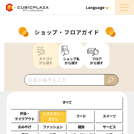
Language
ショップ・フロアガイド
カテゴリ
ショップ名
フロア
から探す
から探す
から探す
すべて
弁当・
レストラン・
フード
スイーツ
テイクアウト
カフェ
おみやげ
ファッション
雑貨
サービス