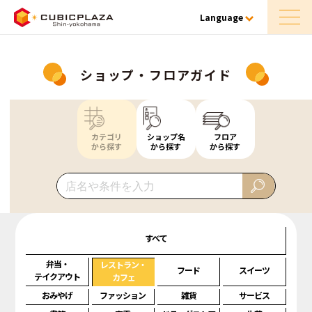
Language
ショップ・フロアガイド
カテゴリ
ショップ名
フロア
から探す
から探す
から探す
すべて
弁当・
レストラン・
フード
スイーツ
テイクアウト
カフェ
おみやげ
ファッション
雑貨
サービス