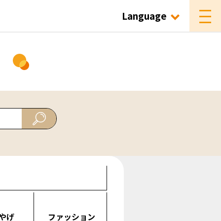
Language
ド
やげ
ファッション