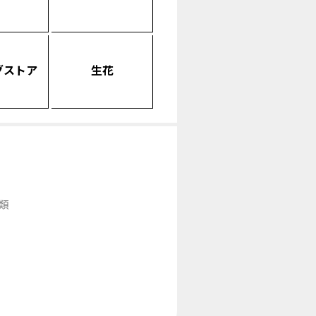
グストア
生花
類