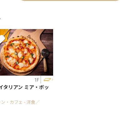
ェ
1F
イタリアン ミア・ボッ
ン・カフェ - 洋食／