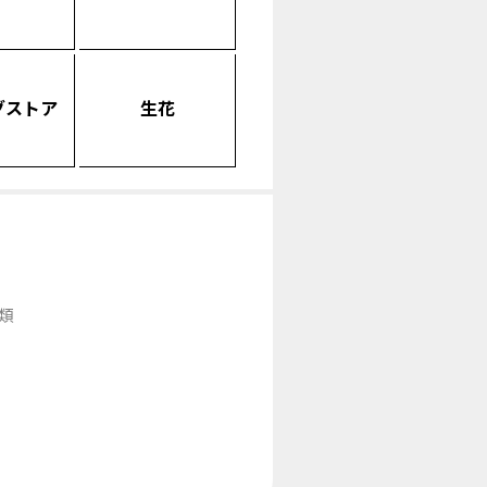
グストア
生花
類