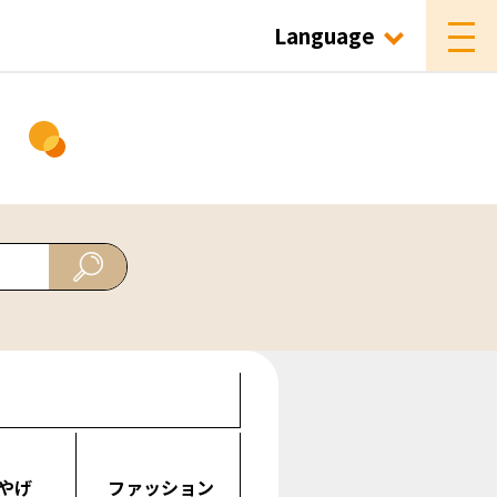
Language
ド
やげ
ファッション