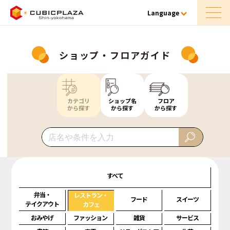
Language
ショップ・フロアガイド
カテゴリ
ショップ名
フロア
から探す
から探す
から探す
すべて
弁当・
レストラン・
フード
スイーツ
テイクアウト
カフェ
おみやげ
ファッション
雑貨
サービス