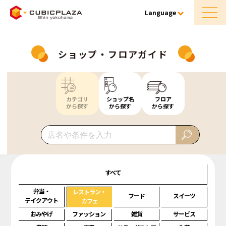
Language
ショップ・フロアガイド
カテゴリ
ショップ名
フロア
から探す
から探す
から探す
すべて
弁当・
レストラン・
フード
スイーツ
テイクアウト
カフェ
おみやげ
ファッション
雑貨
サービス