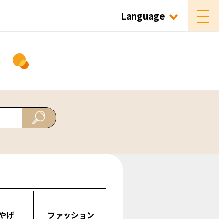
Language
ド
やげ
ファッション