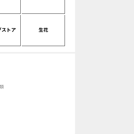
グストア
生花
類