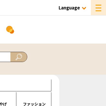
Language
ド
やげ
ファッション