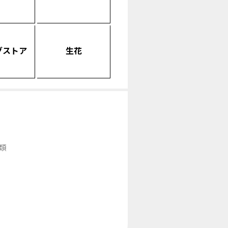
グストア
生花
類