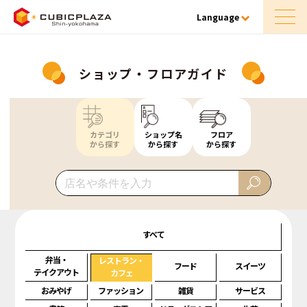
Language
ショップ・フロアガイド
カテゴリ
ショップ名
フロア
から探す
から探す
から探す
すべて
弁当・
レストラン・
フード
スイーツ
テイクアウト
カフェ
おみやげ
ファッション
雑貨
サービス