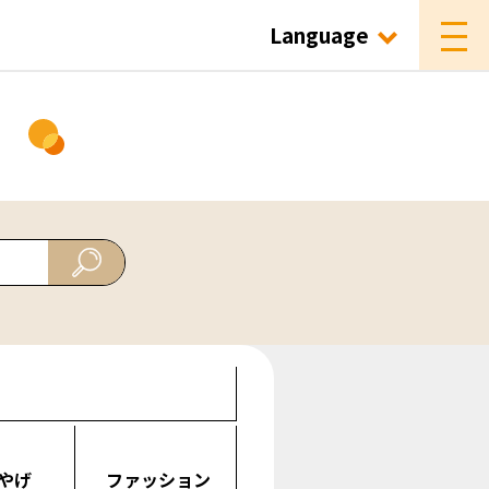
Language
ド
やげ
ファッション