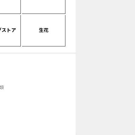
グストア
生花
類