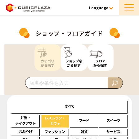
Language
ショップ・フロアガイド
カテゴリ
ショップ名
フロア
から探す
から探す
から探す
すべて
弁当・
レストラン・
フード
スイーツ
テイクアウト
カフェ
おみやげ
ファッション
雑貨
サービス