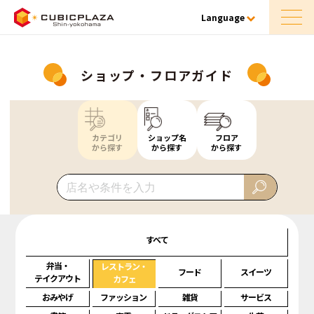
Language
ショップ・フロアガイド
カテゴリ
ショップ名
フロア
から探す
から探す
から探す
すべて
弁当・
レストラン・
フード
スイーツ
テイクアウト
カフェ
おみやげ
ファッション
雑貨
サービス