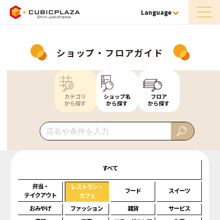
Language
ショップ・フロアガイド
カテゴリ
ショップ名
フロア
から探す
から探す
から探す
すべて
弁当・
レストラン・
フード
スイーツ
テイクアウト
カフェ
おみやげ
ファッション
雑貨
サービス