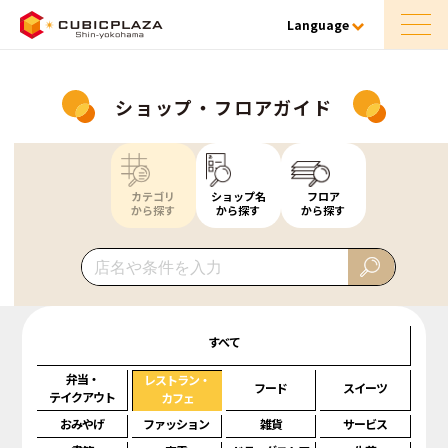
Language
ショップ・フロアガイド
カテゴリ
ショップ名
フロア
から探す
から探す
から探す
すべて
弁当・
レストラン・
フード
スイーツ
テイクアウト
カフェ
おみやげ
ファッション
雑貨
サービス