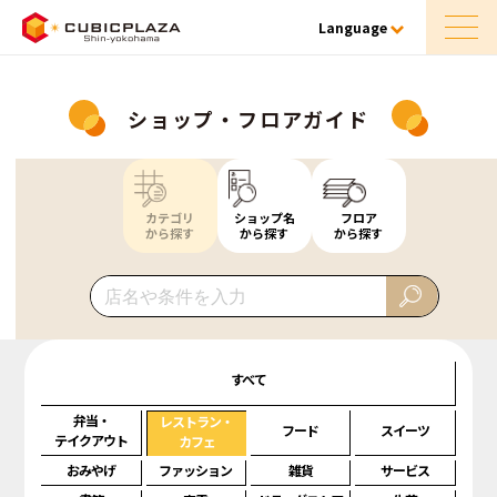
Language
ショップ・フロアガイド
カテゴリ
ショップ名
フロア
から探す
から探す
から探す
すべて
弁当・
レストラン・
フード
スイーツ
テイクアウト
カフェ
おみやげ
ファッション
雑貨
サービス