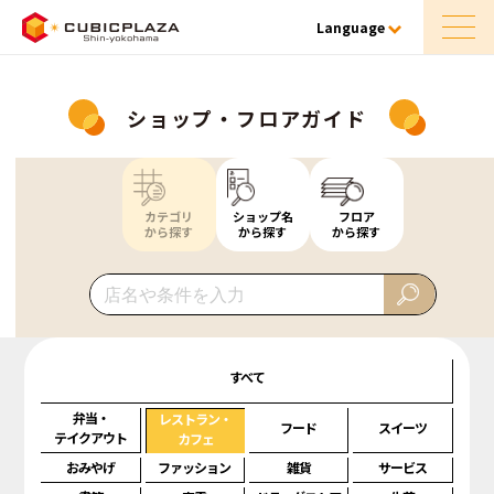
Language
ショップ・フロアガイド
カテゴリ
ショップ名
フロア
から探す
から探す
から探す
すべて
弁当・
レストラン・
フード
スイーツ
テイクアウト
カフェ
おみやげ
ファッション
雑貨
サービス