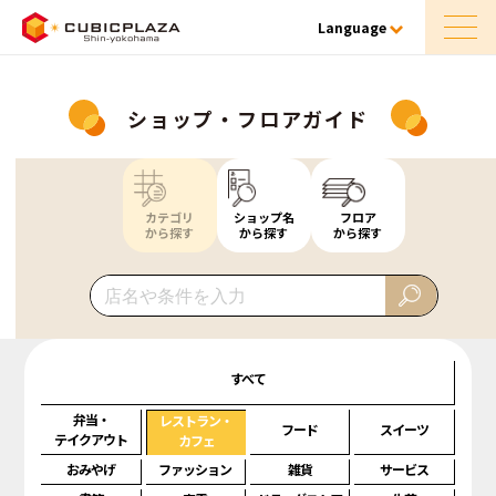
Language
ショップ・フロアガイド
カテゴリ
ショップ名
フロア
から探す
から探す
から探す
すべて
弁当・
レストラン・
フード
スイーツ
テイクアウト
カフェ
おみやげ
ファッション
雑貨
サービス