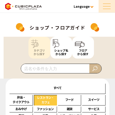
Language
ショップ・フロアガイド
カテゴリ
ショップ名
フロア
から探す
から探す
から探す
すべて
弁当・
レストラン・
フード
スイーツ
テイクアウト
カフェ
おみやげ
ファッション
雑貨
サービス