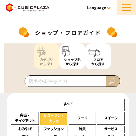
Language
ショップ・フロアガイド
カテゴリ
ショップ名
フロア
から探す
から探す
から探す
すべて
弁当・
レストラン・
フード
スイーツ
テイクアウト
カフェ
おみやげ
ファッション
雑貨
サービス