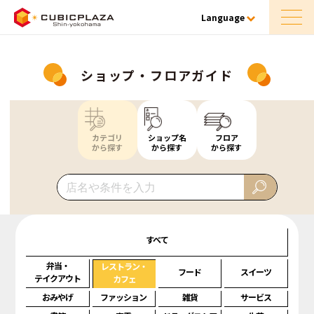
Language
ショップ・フロアガイド
カテゴリ
ショップ名
フロア
から探す
から探す
から探す
すべて
弁当・
レストラン・
フード
スイーツ
テイクアウト
カフェ
おみやげ
ファッション
雑貨
サービス