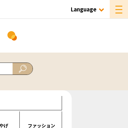
Language
ド
やげ
ファッション