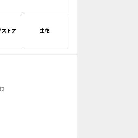
グストア
生花
類