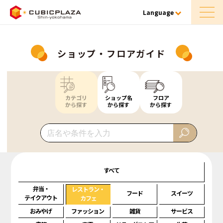
Language
ショップ・フロアガイド
カテゴリ
ショップ名
フロア
から探す
から探す
から探す
すべて
弁当・
レストラン・
フード
スイーツ
テイクアウト
カフェ
おみやげ
ファッション
雑貨
サービス