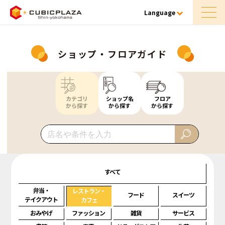
Language
ショップ・フロアガイド
カテゴリ
ショップ名
フロア
から探す
から探す
から探す
すべて
弁当・
レストラン・
フード
スイーツ
テイクアウト
カフェ
おみやげ
ファッション
雑貨
サービス