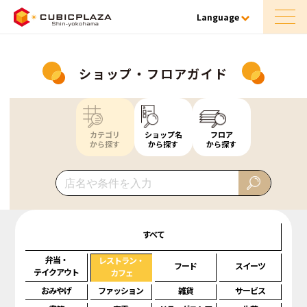
Language
ショップ・フロアガイド
カテゴリ
ショップ名
フロア
から探す
から探す
から探す
すべて
弁当・
レストラン・
フード
スイーツ
テイクアウト
カフェ
おみやげ
ファッション
雑貨
サービス