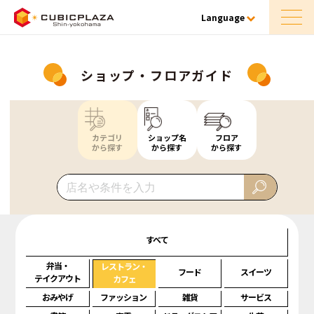
Language
ショップ・フロアガイド
カテゴリ
ショップ名
フロア
から探す
から探す
から探す
すべて
弁当・
レストラン・
フード
スイーツ
テイクアウト
カフェ
おみやげ
ファッション
雑貨
サービス