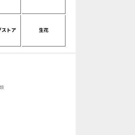
グストア
生花
類