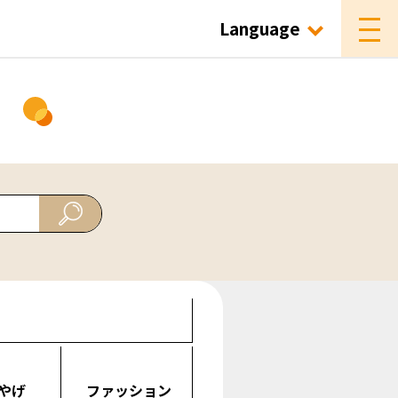
Language
ド
やげ
ファッション