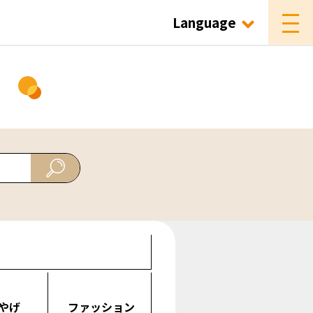
Language
ド
やげ
ファッション