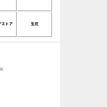
グストア
生花
類