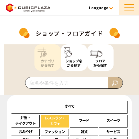
Language
ショップ・フロアガイド
カテゴリ
ショップ名
フロア
から探す
から探す
から探す
すべて
弁当・
レストラン・
フード
スイーツ
テイクアウト
カフェ
おみやげ
ファッション
雑貨
サービス