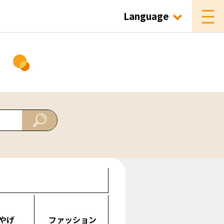
Language
ド
やげ
ファッション