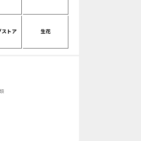
グストア
生花
類