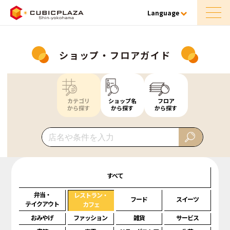
Language
ショップ・フロアガイド
カテゴリ
ショップ名
フロア
から探す
から探す
から探す
すべて
弁当・
レストラン・
フード
スイーツ
テイクアウト
カフェ
おみやげ
ファッション
雑貨
サービス