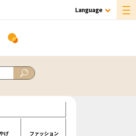
Language
ド
やげ
ファッション