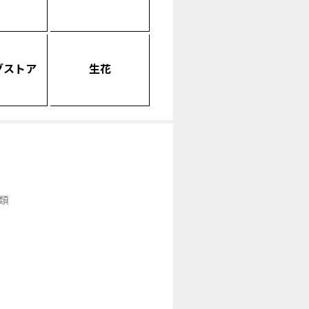
グストア
生花
類