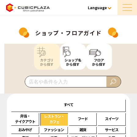
Language
ショップ・フロアガイド
カテゴリ
ショップ名
フロア
から探す
から探す
から探す
すべて
弁当・
レストラン・
フード
スイーツ
テイクアウト
カフェ
おみやげ
ファッション
雑貨
サービス