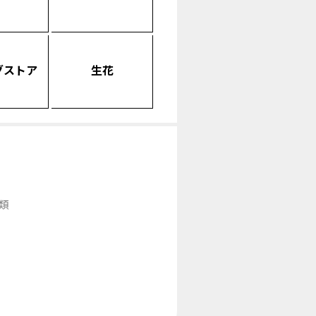
グストア
生花
類