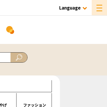
Language
ド
やげ
ファッション