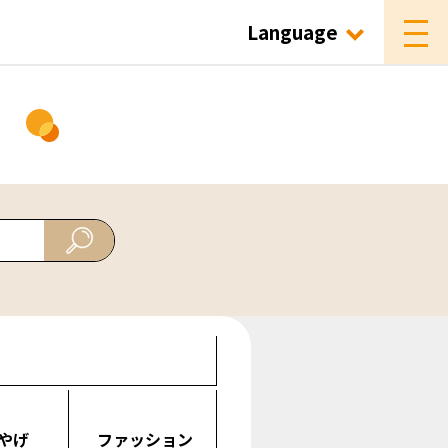
Language
ド
やげ
ファッション