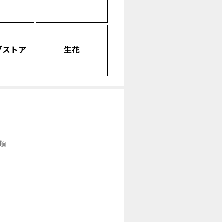
グストア
生花
類