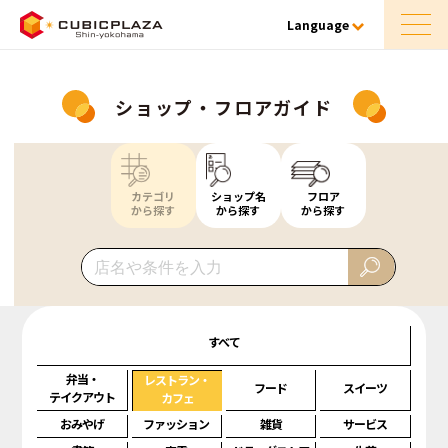
Language
ショップ・フロアガイド
カテゴリ
ショップ名
フロア
から探す
から探す
から探す
すべて
弁当・
レストラン・
フード
スイーツ
テイクアウト
カフェ
おみやげ
ファッション
雑貨
サービス