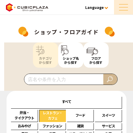
Language
ショップ・フロアガイド
カテゴリ
ショップ名
フロア
から探す
から探す
から探す
すべて
弁当・
レストラン・
フード
スイーツ
テイクアウト
カフェ
おみやげ
ファッション
雑貨
サービス