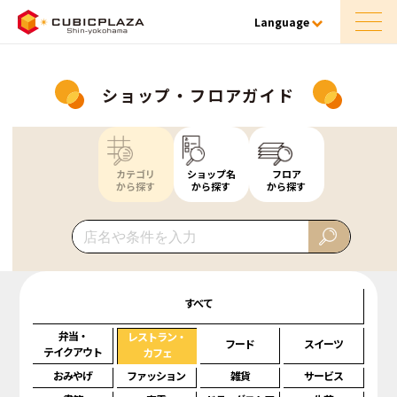
Language
ショップ・フロアガイド
カテゴリ
ショップ名
フロア
から探す
から探す
から探す
すべて
弁当・
レストラン・
フード
スイーツ
テイクアウト
カフェ
おみやげ
ファッション
雑貨
サービス