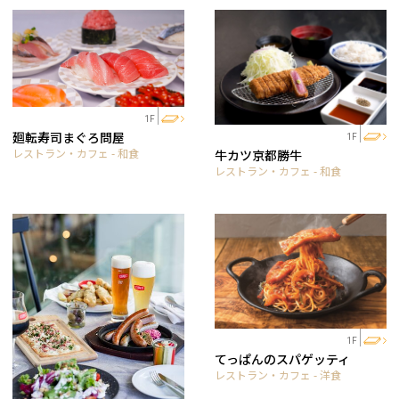
1F
廻転寿司まぐろ問屋
1F
レストラン・カフェ - 和食
牛カツ京都勝牛
レストラン・カフェ - 和食
1F
てっぱんのスパゲッティ
レストラン・カフェ - 洋食