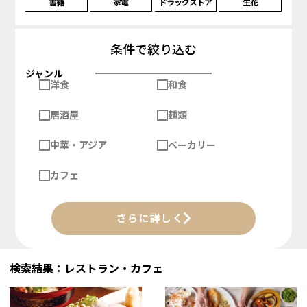
書籍
家電
ドラッグストア
生花
条件で絞り込む
ジャンル
洋食
和食
居酒屋
麺類
中華・アジア
ベーカリー
カフェ
さらに詳しく
検索結果：レストラン・カフェ