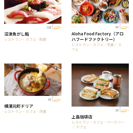
9F
10F
Aloha Food Factory（アロ
沼津魚がし鮨
ハフードファクトリー）
レストラン・カフェ - 和食
レストラン・カフェ - 洋食／ カ
フェ
9F
横濱元町ドリア
レストラン・カフェ - 洋食
3F
上島珈琲店
レストラン・カフェ - ベーカリー
／ カフェ