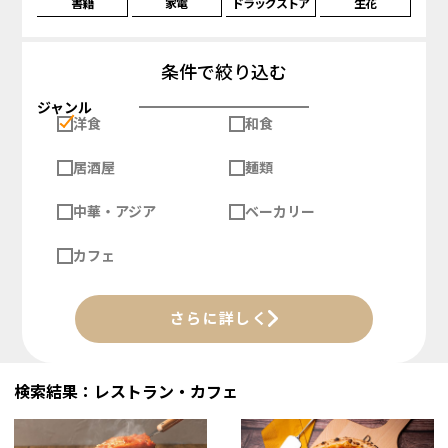
書籍
家電
ドラッグストア
生花
条件で絞り込む
ジャンル
洋食
和食
居酒屋
麺類
中華・アジア
ベーカリー
カフェ
さらに詳しく
検索結果：レストラン・カフェ