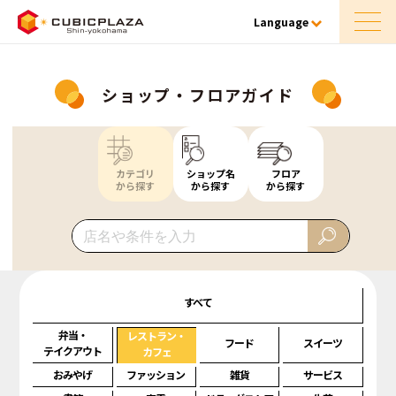
Language
ショップ・フロアガイド
カテゴリ
ショップ名
フロア
から探す
から探す
から探す
すべて
弁当・
レストラン・
フード
スイーツ
テイクアウト
カフェ
おみやげ
ファッション
雑貨
サービス