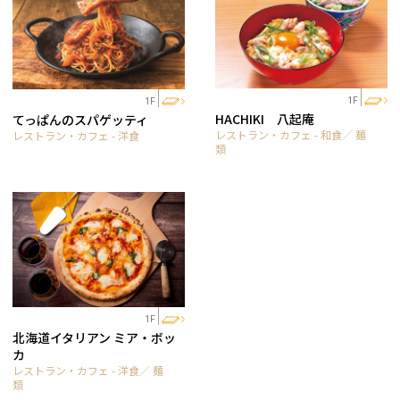
1F
1F
HACHIKI 八起庵
てっぱんのスパゲッティ
レストラン・カフェ - 和食／ 麺
レストラン・カフェ - 洋食
類
1F
北海道イタリアン ミア・ボッ
カ
レストラン・カフェ - 洋食／ 麺
類