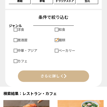
書籍
家電
ドラッグストア
生花
条件で絞り込む
ジャンル
洋食
和食
居酒屋
麺類
中華・アジア
ベーカリー
カフェ
さらに詳しく
検索結果：レストラン・カフェ