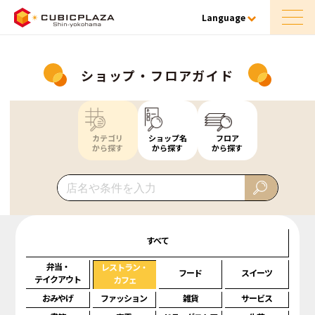
Language
ショップ・フロアガイド
カテゴリ
ショップ名
フロア
から探す
から探す
から探す
すべて
弁当・
レストラン・
フード
スイーツ
テイクアウト
カフェ
おみやげ
ファッション
雑貨
サービス