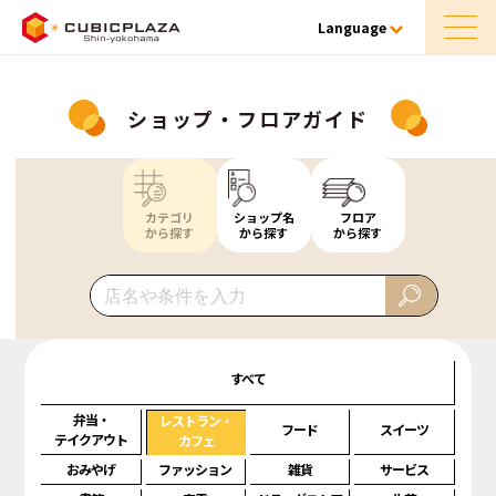
Language
ショップ・フロアガイド
カテゴリ
ショップ名
フロア
から探す
から探す
から探す
すべて
弁当・
レストラン・
フード
スイーツ
テイクアウト
カフェ
おみやげ
ファッション
雑貨
サービス