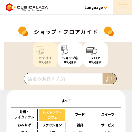
Language
ショップ・フロアガイド
カテゴリ
ショップ名
フロア
から探す
から探す
から探す
すべて
弁当・
レストラン・
フード
スイーツ
テイクアウト
カフェ
おみやげ
ファッション
雑貨
サービス