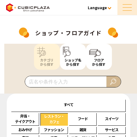
Language
ショップ・フロアガイド
カテゴリ
ショップ名
フロア
から探す
から探す
から探す
すべて
弁当・
レストラン・
フード
スイーツ
テイクアウト
カフェ
おみやげ
ファッション
雑貨
サービス