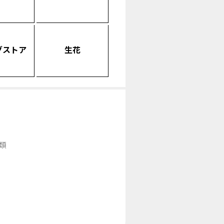
グストア
生花
類