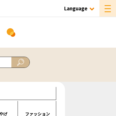
Language
ド
やげ
ファッション