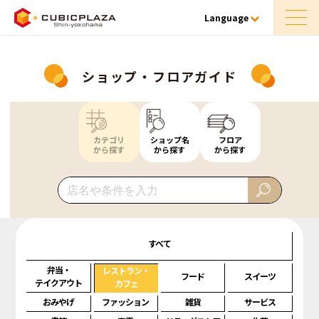
Language
ショップ・フロアガイド
カテゴリ
ショップ名
フロア
から探す
から探す
から探す
すべて
弁当・
レストラン・
フード
スイーツ
テイクアウト
カフェ
おみやげ
ファッション
雑貨
サービス