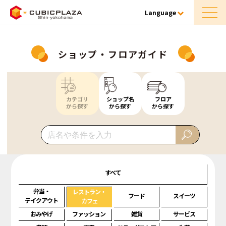
Language
ショップ・フロアガイド
カテゴリ
ショップ名
フロア
から探す
から探す
から探す
すべて
弁当・
レストラン・
フード
スイーツ
テイクアウト
カフェ
おみやげ
ファッション
雑貨
サービス