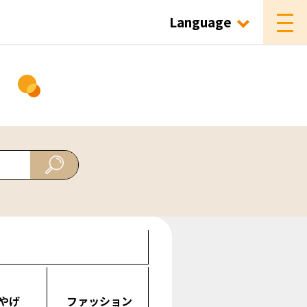
Language
ド
やげ
ファッション