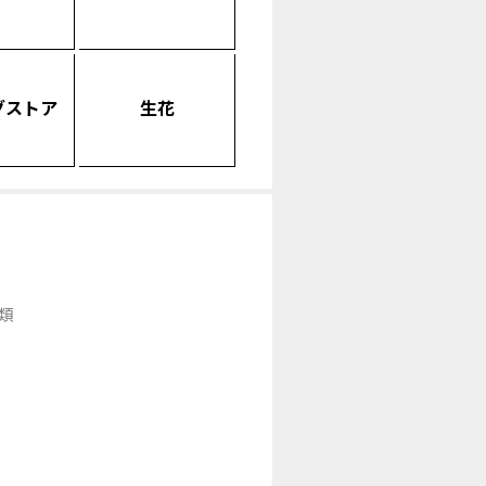
グストア
生花
類