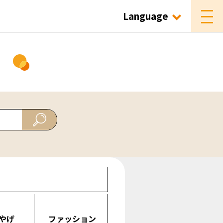
Language
ド
やげ
ファッション