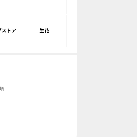
グストア
生花
類