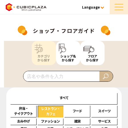
Language
ショップ・フロアガイド
カテゴリ
ショップ名
フロア
から探す
から探す
から探す
すべて
弁当・
レストラン・
フード
スイーツ
テイクアウト
カフェ
おみやげ
ファッション
雑貨
サービス