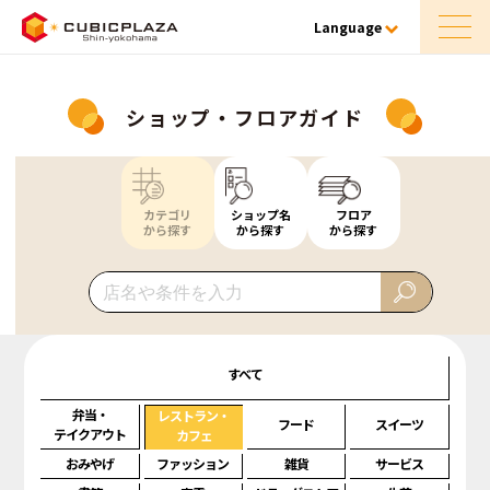
Language
ショップ・フロアガイド
カテゴリ
ショップ名
フロア
から探す
から探す
から探す
すべて
弁当・
レストラン・
フード
スイーツ
テイクアウト
カフェ
おみやげ
ファッション
雑貨
サービス